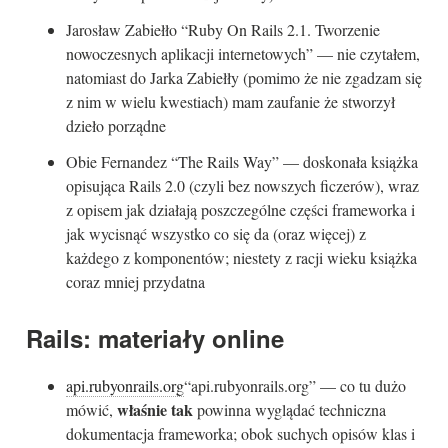
Jarosław Zabiełło “Ruby On Rails 2.1. Tworzenie
nowoczesnych aplikacji internetowych” — nie czytałem,
natomiast do Jarka Zabiełły (pomimo że nie zgadzam się
z nim w wielu kwestiach) mam zaufanie że stworzył
dzieło porządne
Obie Fernandez “The Rails Way” — doskonała książka
opisująca Rails 2.0 (czyli bez nowszych ficzerów), wraz
z opisem jak działają poszczególne części frameworka i
jak wycisnąć wszystko co się da (oraz więcej) z
każdego z komponentów; niestety z racji wieku książka
coraz mniej przydatna
Rails: materiały online
api.rubyonrails.org
“api.rubyonrails.org” — co tu dużo
właśnie tak
mówić,
powinna wyglądać techniczna
dokumentacja frameworka; obok suchych opisów klas i